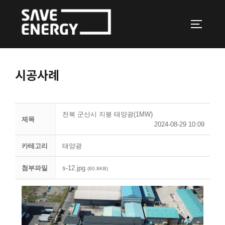
Skip
to
TOGGLE 
content
시공사례
전북 군산시 지붕 태양광(1MW)
제목
2024-08-29 10:09
카테고리
태양광
첨부파일
s-12.jpg
(60.8KB)