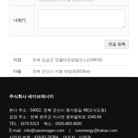
(자동등록방지 숫자를 입력해 주세요)
내용(*)
댓글 등록
이전
전북 임실군 정월태양광발전소(100KW)
다음
전북 군산시 지붕 태양광(920kw)
주식회사 세이브에너지
본사 주소 : 54002, 전북 군산시 중가동길 48(오식도동)
공장 주소 : 전북 완주군 이서면 콩쥐팥쥐로 1040-94
TEL : 1670-5313 팩스 : 0505-883-9000
E-mail : info@savemagen.com | savenergy@kakao.com
사업자 번호 : 418-81-26364 대표자 : 이영관