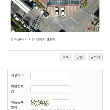
전북 군산시 지붕 태양광(1MW)
목록
답변
글쓰기
작성자(*)
비밀번호
(*)
자동등록
방지