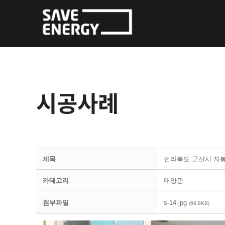
Skip
to
content
시공사례
제목
전라북도 군산시 지붕위
카테고리
태양광
첨부파일
s-14.jpg
(66.8KB)